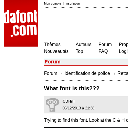
Mon compte
|
Inscription
Thèmes
Auteurs
Forum
Prop
Nouveautés
Top
FAQ
Logi
Forum
→
→
Forum
Identification de police
Retou
What font is this???
CDHill
05/12/2013 à 21:38
Trying to find this font. Look at the C & H 