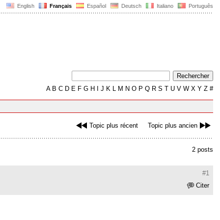
English
Français
Español
Deutsch
Italiano
Português
A
B
C
D
E
F
G
H
I
J
K
L
M
N
O
P
Q
R
S
T
U
V
W
X
Y
Z
#
Topic plus récent
Topic plus ancien
2 posts
#1
Citer