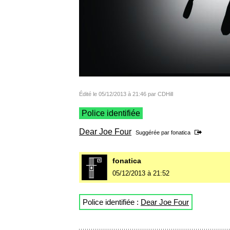
Édité le 05/12/2013 à 21:46 par CDHill
Police identifiée
Dear Joe Four
Suggérée par
fonatica
fonatica
05/12/2013 à 21:52
Police identifiée :
Dear Joe Four