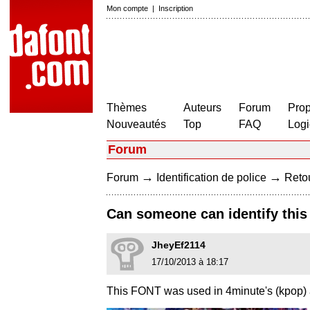
Mon compte
|
Inscription
Thèmes
Auteurs
Forum
Prop
Nouveautés
Top
FAQ
Logi
Forum
→
→
Forum
Identification de police
Retou
Can someone can identify thi
JheyEf2114
17/10/2013 à 18:17
This FONT was used in 4minute's (kpop) albu