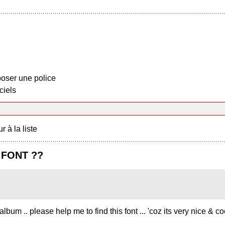
oser une police
ciels
r à la liste
s FONT ??
m .. please help me to find this font ... 'coz its very nice & coo