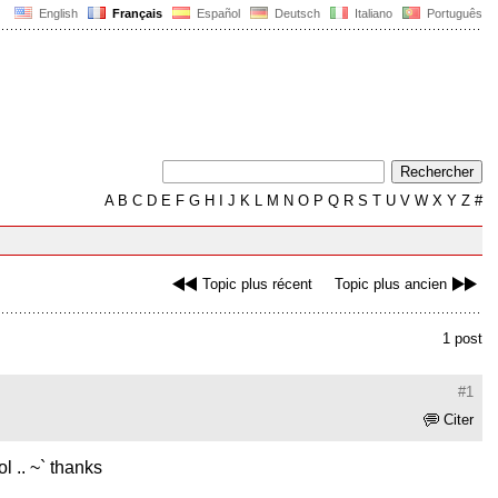
English
Français
Español
Deutsch
Italiano
Português
A
B
C
D
E
F
G
H
I
J
K
L
M
N
O
P
Q
R
S
T
U
V
W
X
Y
Z
#
Topic plus récent
Topic plus ancien
1 post
#1
Citer
l .. ~` thanks