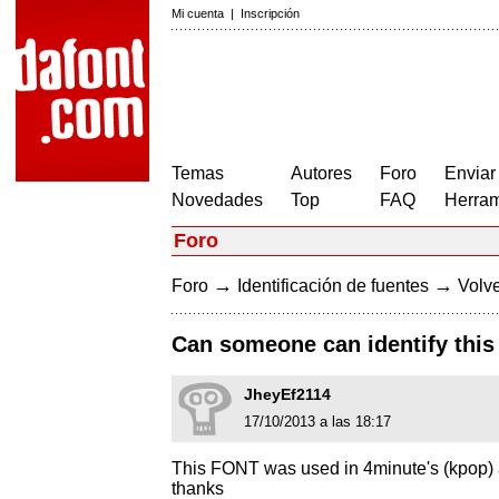
Mi cuenta
|
Inscripción
Temas
Autores
Foro
Enviar
Novedades
Top
FAQ
Herram
Foro
→
→
Foro
Identificación de fuentes
Volve
Can someone can identify thi
JheyEf2114
17/10/2013 a las 18:17
This FONT was used in 4minute's (kpop) albu
thanks