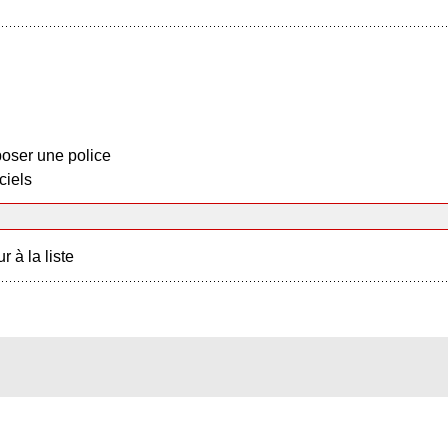
oser une police
ciels
r à la liste