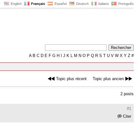
English
Français
Español
Deutsch
Italiano
Português
A
B
C
D
E
F
G
H
I
J
K
L
M
N
O
P
Q
R
S
T
U
V
W
X
Y
Z
#
Topic plus récent
Topic plus ancien
2 posts
#1
Citer