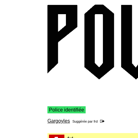
Police identifiée
Gargoyles
Suggérée par
frd