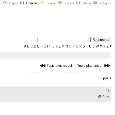
English
Français
Español
Deutsch
Italiano
Português
A
B
C
D
E
F
G
H
I
J
K
L
M
N
O
P
Q
R
S
T
U
V
W
X
Y
Z
#
Topic plus récent
Topic plus ancien
2 posts
#1
Citer