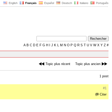
English
Français
Español
Deutsch
Italiano
Português
A
B
C
D
E
F
G
H
I
J
K
L
M
N
O
P
Q
R
S
T
U
V
W
X
Y
Z
#
Topic plus récent
Topic plus ancien
1 post
#1
Citer