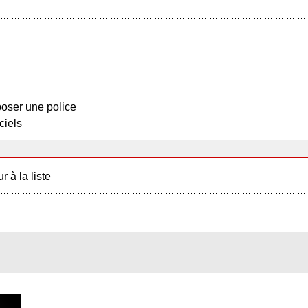
oser une police
ciels
r à la liste