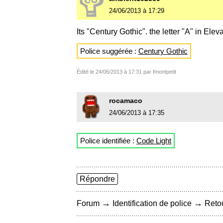
24/06/2013 à 17:29
Its "Century Gothic". the letter "A" in El
Police suggérée :
Century Gothic
Édité le 24/06/2013 à 17:31 par fmontpetit
rocamaco
24/06/2013 à 17:35
Police identifiée :
Code Light
Répondre
→
→
Forum
Identification de police
Retou