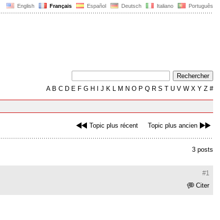
English
Français
Español
Deutsch
Italiano
Português
A
B
C
D
E
F
G
H
I
J
K
L
M
N
O
P
Q
R
S
T
U
V
W
X
Y
Z
#
Topic plus récent
Topic plus ancien
3 posts
#1
Citer