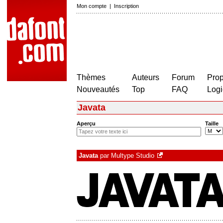
Mon compte
|
Inscription
Thèmes
Auteurs
Forum
Prop
Nouveautés
Top
FAQ
Logi
Javata
Aperçu
Taille
Javata
par
Multype Studio