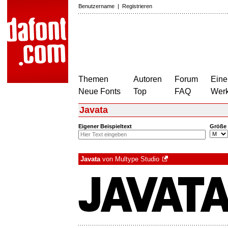
Benutzername
|
Registrieren
Themen
Autoren
Forum
Eine
Neue Fonts
Top
FAQ
Wer
Javata
Eigener Beispieltext
Größe
Javata
von
Multype Studio