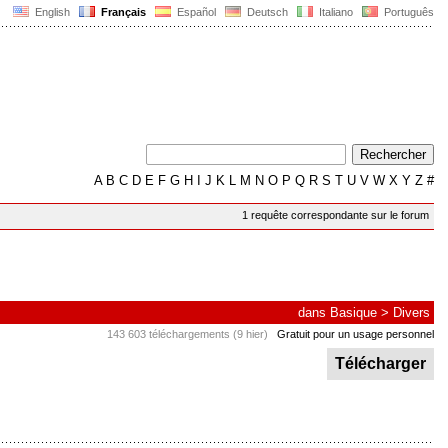
English
Français
Español
Deutsch
Italiano
Português
A
B
C
D
E
F
G
H
I
J
K
L
M
N
O
P
Q
R
S
T
U
V
W
X
Y
Z
#
1 requête correspondante sur le forum
dans
Basique
>
Divers
143 603 téléchargements (9 hier)
Gratuit pour un usage personnel
Télécharger