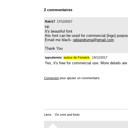
2 commentaires
Rabi17
17/12/2017
Hi!
It's beautiful font
this font can be used for commercial (logo) purpo
Email me black-
rabiandruma@gmail.com
Thank You
typodermic
auteur de Fenwick
19/12/2017
Yes, it's free for commercial use. More details are 
Connexion
pour ajouter un commentaire.
Liens :
On snot and fonts