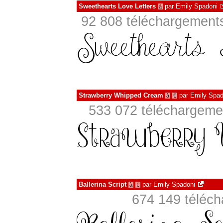
Sweethearts Love Letters
par
Emily Spadoni
à
92 808 téléchargements
Strawberry Whipped Cream
par
Emily Spad
à
€
533 072 téléchargemen
Ballerina Script
par
Emily Spadoni
à
€
674 149 téléch