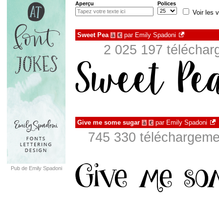
Aperçu
Polices
Voir les v
Sweet Pea
par
Emily Spadoni
à
€
2 025 197 téléchar
Give me some sugar
par
Emily Spadoni
à
€
745 330 téléchargemen
Pub de Emily Spadoni