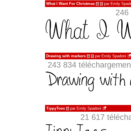
What I Want For Christmas
par
Emily Spad
à
€
246 
Drawing with markers
par
Emily Spadoni
à
€
243 834 téléchargement
TippyToes
par
Emily Spadoni
à
21 617 téléch