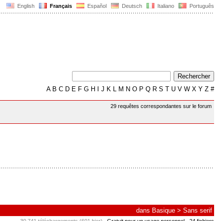
English
Français
Español
Deutsch
Italiano
Português
A
B
C
D
E
F
G
H
I
J
K
L
M
N
O
P
Q
R
S
T
U
V
W
X
Y
Z
#
29 requêtes correspondantes sur le forum
dans
Basique
>
Sans serif