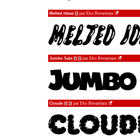
Melted Ideas
par
Eko Bimantara
€
Jumbo Sale
par
Eko Bimantara
à
€
Cloude
par
Eko Bimantara
à
€