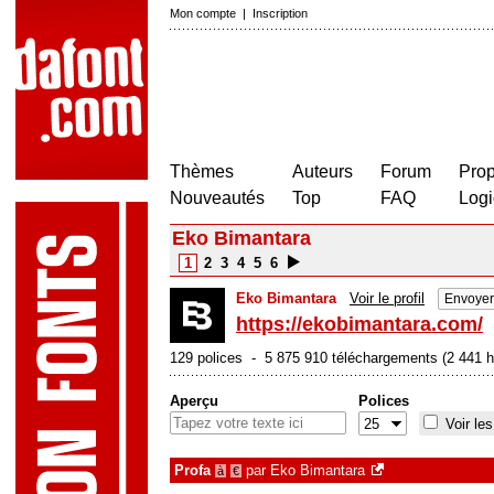
Mon compte
|
Inscription
Thèmes
Auteurs
Forum
Prop
Nouveautés
Top
FAQ
Logi
Eko Bimantara
1
2
3
4
5
6
Eko Bimantara
Voir le profil
Envoyer
https://ekobimantara.com/
129 polices - 5 875 910 téléchargements (2 441 hi
Aperçu
Polices
Voir les
Profa
par
Eko Bimantara
à
€