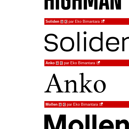
Soliden
par
Eko Bimantara
à
€
Anko
par
Eko Bimantara
à
€
Mollen
par
Eko Bimantara
à
€