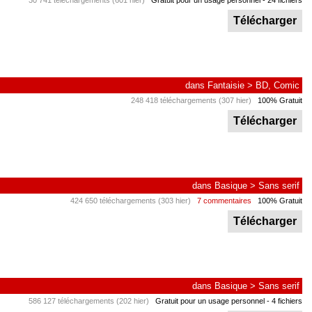
30 741 téléchargements (601 hier)
Gratuit pour un usage personnel
- 24 fichiers
Télécharger
dans
Fantaisie
>
BD, Comic
248 418 téléchargements (307 hier)
100% Gratuit
Télécharger
dans
Basique
>
Sans serif
424 650 téléchargements (303 hier)
7 commentaires
100% Gratuit
Télécharger
dans
Basique
>
Sans serif
586 127 téléchargements (202 hier)
Gratuit pour un usage personnel
- 4 fichiers