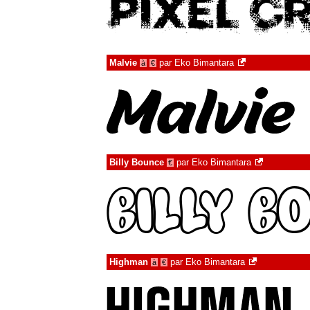
Malvie
par
Eko Bimantara
à
€
Billy Bounce
par
Eko Bimantara
€
Highman
par
Eko Bimantara
à
€