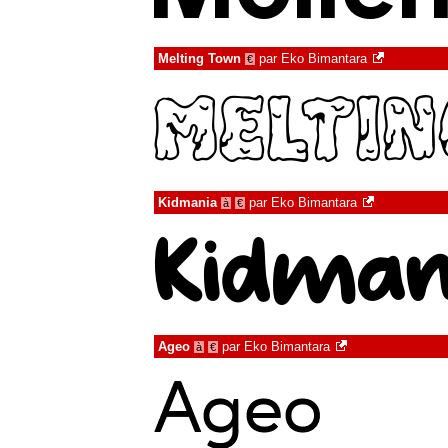
Melting Town
par
Eko Bimantara
€
Kidmania
par
Eko Bimantara
à
€
Ageo
par
Eko Bimantara
à
€