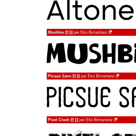
Mushbie
par
Eko Bimantara
à
€
Picsue Sans
par
Eko Bimantara
à
€
Pixel Crash
par
Eko Bimantara
à
€