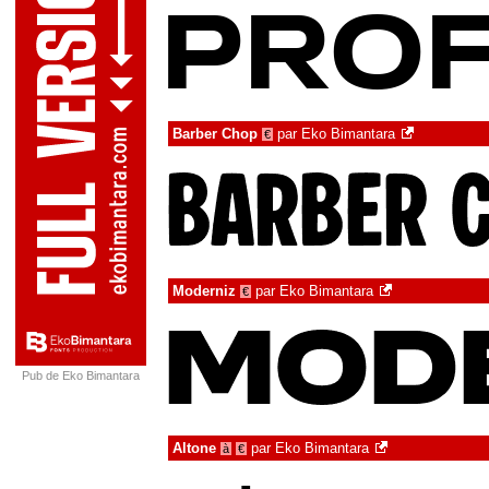
Barber Chop
par
Eko Bimantara
€
Moderniz
par
Eko Bimantara
€
Pub de Eko Bimantara
Altone
par
Eko Bimantara
à
€