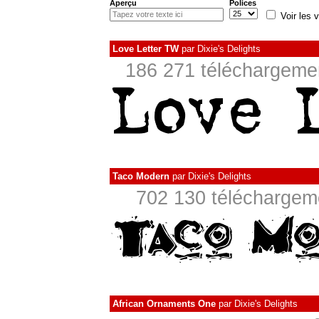
Aperçu
Polices
Voir les v
Love Letter TW
par
Dixie's Delights
186 271 téléchargemen
Taco Modern
par
Dixie's Delights
702 130 téléchargeme
African Ornaments One
par
Dixie's Delights