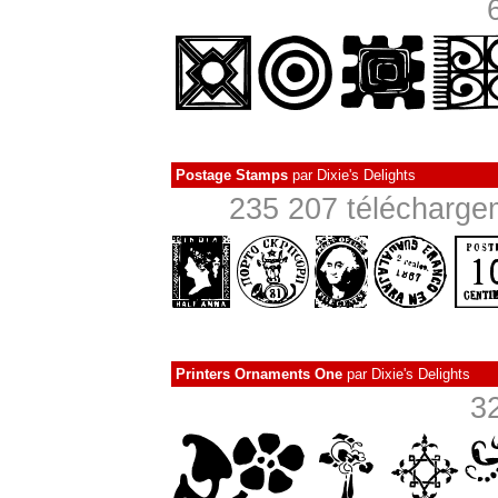
Postage Stamps
par
Dixie's Delights
235 207 téléchargem
Printers Ornaments One
par
Dixie's Delights
3