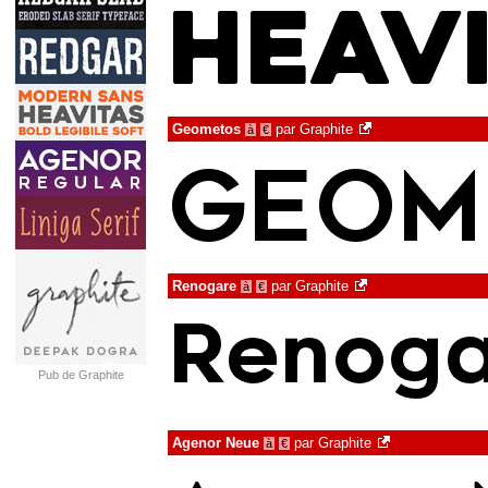
Geometos
par
Graphite
à
€
Renogare
par
Graphite
à
€
Pub de Graphite
Agenor Neue
par
Graphite
à
€