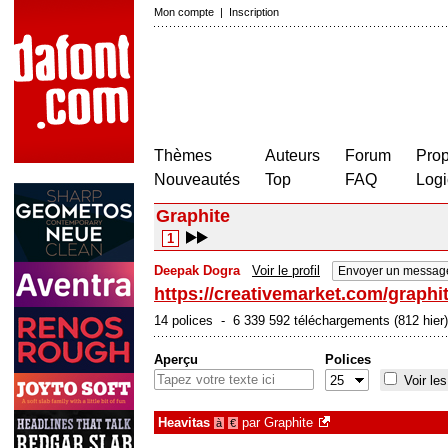
Mon compte
|
Inscription
Thèmes
Auteurs
Forum
Prop
Nouveautés
Top
FAQ
Logi
Graphite
1
Deepak Dogra
Voir le profil
Envoyer un message
https://creativemarket.com/graphi
14 polices - 6 339 592 téléchargements (812 hier)
Aperçu
Polices
Voir les
Heavitas
par
Graphite
à
€