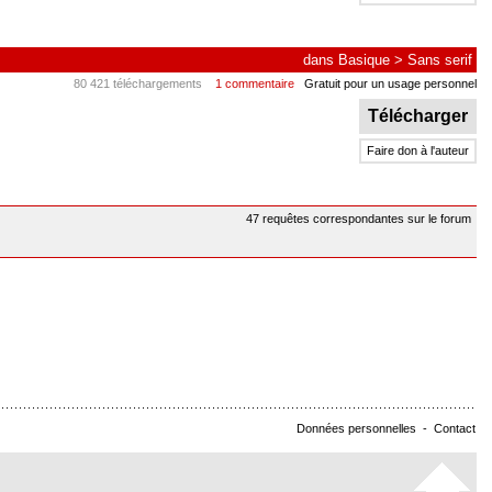
dans
Basique
>
Sans serif
80 421 téléchargements
1 commentaire
Gratuit pour un usage personnel
Télécharger
Faire don à l'auteur
47 requêtes correspondantes sur le forum
Données personnelles
-
Contact