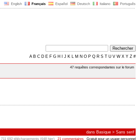
English
Français
Español
Deutsch
Italiano
Português
A
B
C
D
E
F
G
H
I
J
K
L
M
N
O
P
Q
R
S
T
U
V
W
X
Y
Z
#
47 requêtes correspondantes sur le forum
dans
Basique
>
Sans serif
 711 692 téléchargements (648 hier)
21 commentaires
Gratuit pour un usage personnel