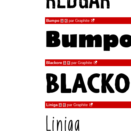
Bumpo
par
Graphite
à
€
Blackore
par
Graphite
à
€
Liniga
par
Graphite
à
€