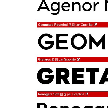
Geometos Rounded
par
Graphite
à
€
Gretaros
par
Graphite
à
€
Renogare Soft
par
Graphite
à
€