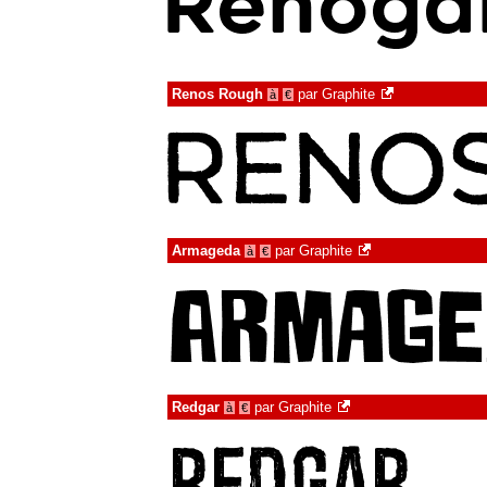
Renos Rough
par
Graphite
à
€
Armageda
par
Graphite
à
€
Redgar
par
Graphite
à
€