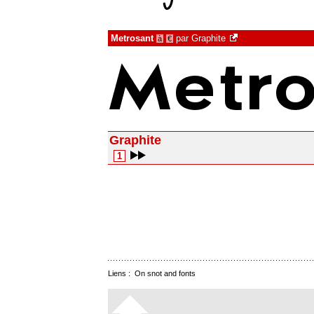
Metrosant
par
Graphite
à
€
Graphite
1
Liens :
On snot and fonts