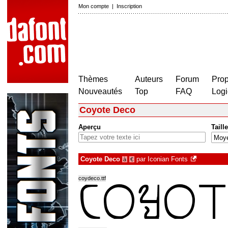
Mon compte
|
Inscription
Thèmes
Auteurs
Forum
Prop
Nouveautés
Top
FAQ
Logi
Coyote Deco
Aperçu
Taille
Coyote Deco
par
Iconian Fonts
à
€
coydeco.ttf