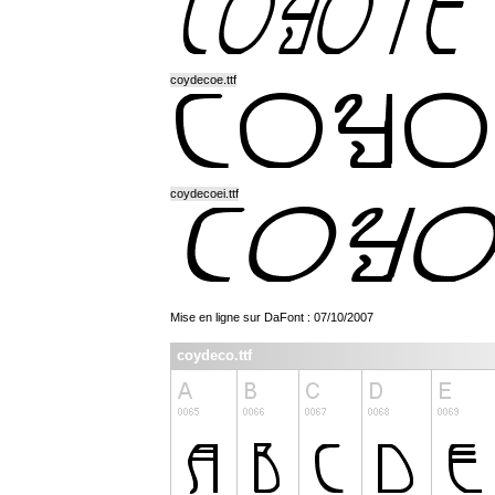
coydecoe.ttf
coydecoei.ttf
Mise en ligne sur DaFont : 07/10/2007
coydeco.ttf