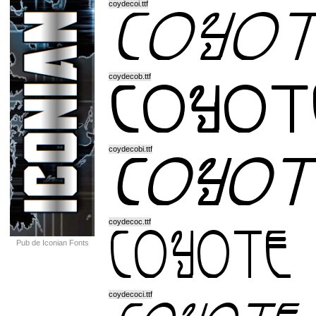
coydecoi.ttf
coydecob.ttf
coydecobi.ttf
coydecoc.ttf
Pub de Iconian Fonts
coydecoci.ttf