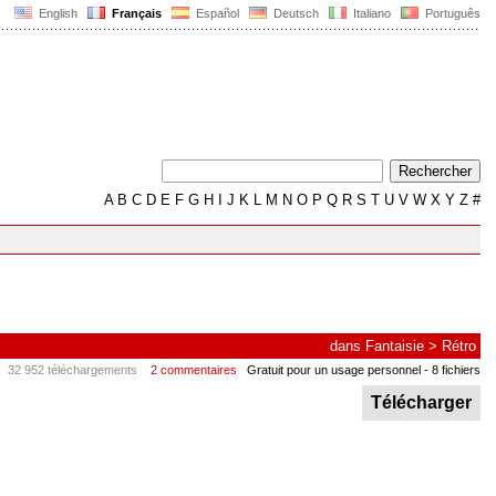
English
Français
Español
Deutsch
Italiano
Português
A
B
C
D
E
F
G
H
I
J
K
L
M
N
O
P
Q
R
S
T
U
V
W
X
Y
Z
#
dans
Fantaisie
>
Rétro
32 952 téléchargements
2 commentaires
Gratuit pour un usage personnel
- 8 fichiers
Télécharger