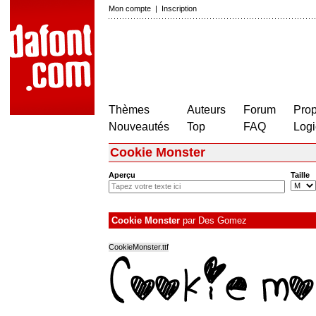
Mon compte
|
Inscription
Thèmes
Auteurs
Forum
Prop
Nouveautés
Top
FAQ
Logi
Cookie Monster
Aperçu
Taille
Cookie Monster
par
Des Gomez
CookieMonster.ttf