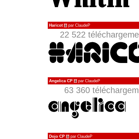
Haricot
par
ClaudeP
à
22 522 téléchargemen
Angelica CP
par
ClaudeP
à
63 360 téléchargeme
Dojo CP
par
ClaudeP
à