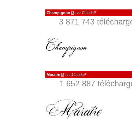
Champignon
par
ClaudeP
à
3 871 743 télécharg
Maratre
par
ClaudeP
à
1 652 887 télécharg