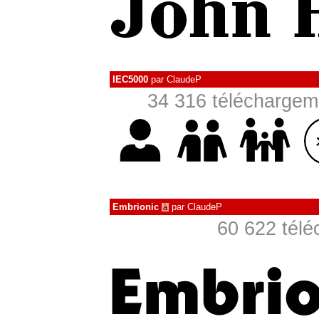
IEC5000
par
ClaudeP
34 316 téléchargeme
Embrionic
par
ClaudeP
à
60 622 télé