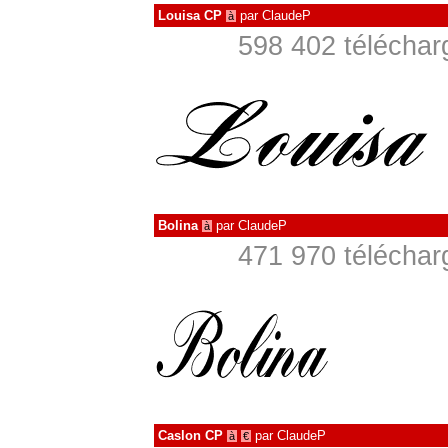
Louisa CP
par
ClaudeP
à
598 402 téléchar
Bolina
par
ClaudeP
à
471 970 téléchar
Caslon CP
par
ClaudeP
à
€