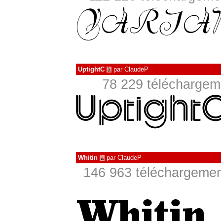
UptightC
par
ClaudeP
à
78 229 téléchargeme
Whitin
par
ClaudeP
à
146 963 téléchargement