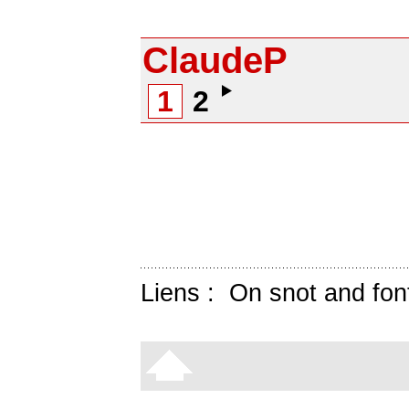
ClaudeP
1
2
Liens :
On snot and fon