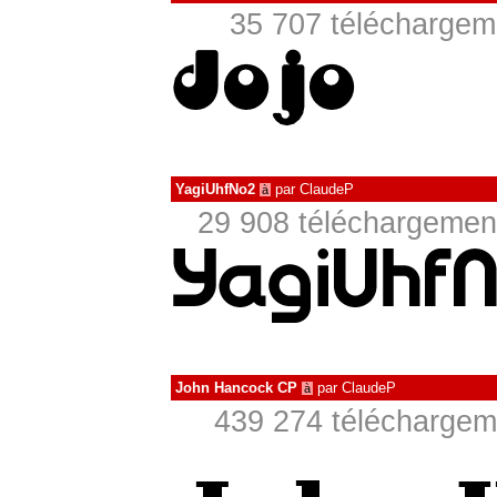
35 707 téléchargeme
YagiUhfNo2
par
ClaudeP
à
29 908 téléchargement
John Hancock CP
par
ClaudeP
à
439 274 téléchargeme