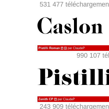
531 477 téléchargement
Pistilli Roman
par
ClaudeP
à
€
990 107 té
Zenith CP
par
ClaudeP
à
243 909 téléchargement