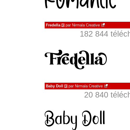
Fredella
par
Nirmala Creative
€
182 844 téléc
Baby Doll
par
Nirmala Creative
€
20 840 téléc