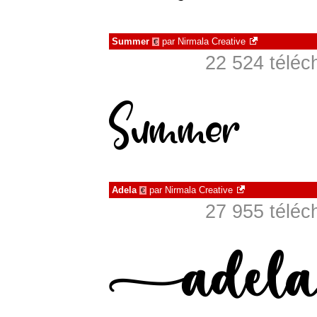
Summer
par
Nirmala Creative
€
22 524 téléc
Adela
par
Nirmala Creative
€
27 955 téléc