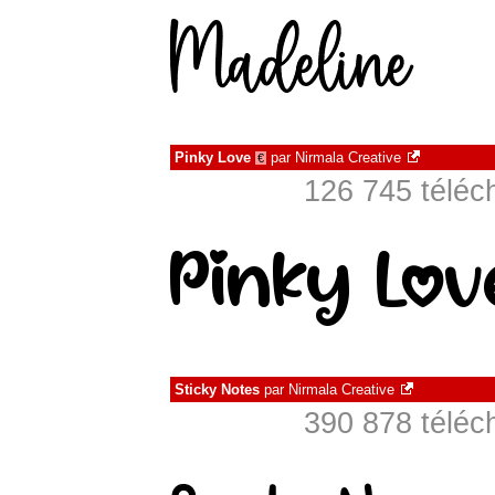
Pinky Love
par
Nirmala Creative
€
126 745 téléc
Sticky Notes
par
Nirmala Creative
390 878 téléc