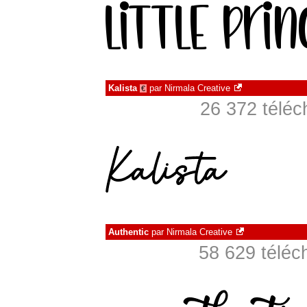
Kalista
par
Nirmala Creative
€
26 372 téléc
Authentic
par
Nirmala Creative
58 629 téléc