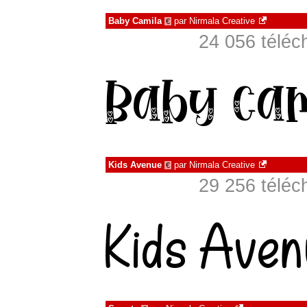
Baby Camila
par
Nirmala Creative
€
24 056 téléc
Kids Avenue
par
Nirmala Creative
€
29 256 téléc