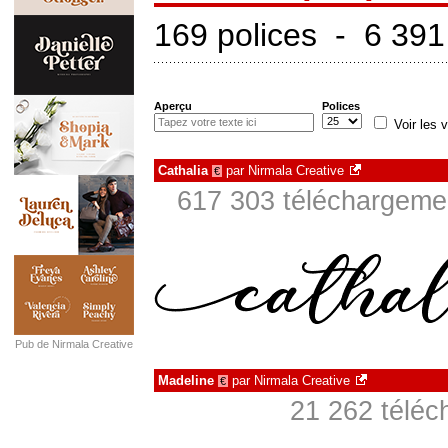
169 polices - 6 391
Aperçu
Polices
Voir les v
Cathalia
par
Nirmala Creative
€
617 303 téléchargemen
Pub de Nirmala Creative
Madeline
par
Nirmala Creative
€
21 262 téléc