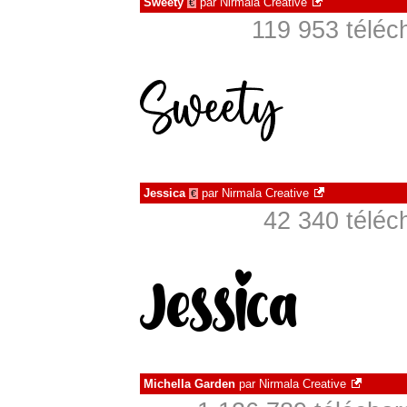
Sweety
par
Nirmala Creative
€
119 953 téléc
Jessica
par
Nirmala Creative
€
42 340 téléc
Michella Garden
par
Nirmala Creative