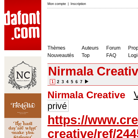
Mon compte
|
Inscription
Thèmes
Auteurs
Forum
Prop
Nouveautés
Top
FAQ
Logi
Nirmala Creati
1
2
3
4
5
6
7
Nirmala Creative
V
privé
https://www.cre
creative/ref/24