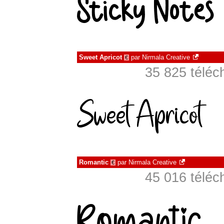
Sweet Apricot
par
Nirmala Creative
€
35 825 téléc
Romantic
par
Nirmala Creative
€
45 016 téléc