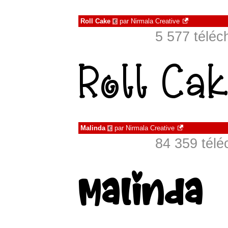
Roll Cake
par
Nirmala Creative
€
5 577 téléc
Malinda
par
Nirmala Creative
€
84 359 télé