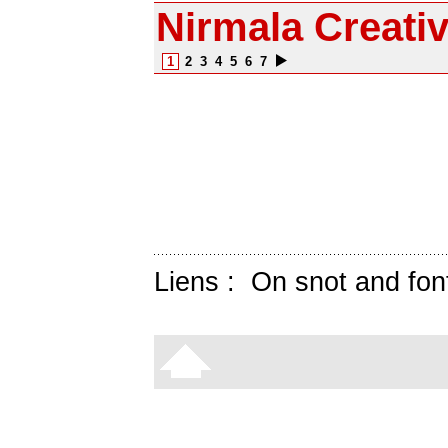
Nirmala Creati
1
2
3
4
5
6
7
Liens :
On snot and fon