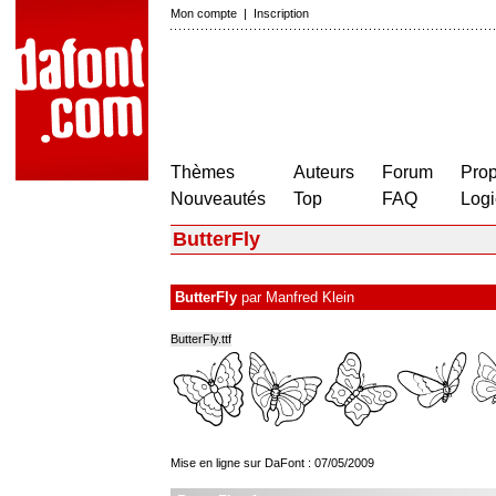
Mon compte
|
Inscription
Thèmes
Auteurs
Forum
Prop
Nouveautés
Top
FAQ
Logi
ButterFly
ButterFly
par
Manfred Klein
ButterFly.ttf
Mise en ligne sur DaFont : 07/05/2009