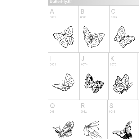
ButterFly.ttf