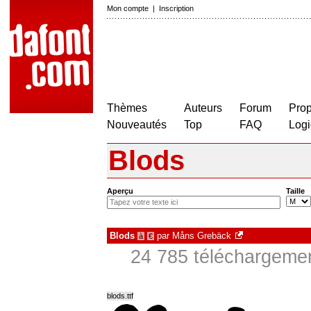
Mon compte
|
Inscription
Thèmes
Auteurs
Forum
Prop
Nouveautés
Top
FAQ
Logi
Blods
Aperçu
Taille
Blods
par
Måns Grebäck
à
€
24 785 téléchargeme
blods.ttf