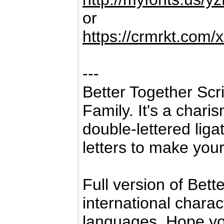
or
https://crmrkt.com
---
Better Together Scri
Family. It's a chari
double-lettered liga
letters to make your
Full version of Bette
international chara
languages. Hope you'l