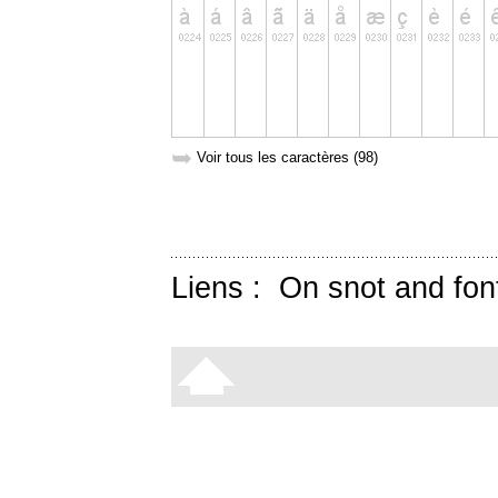
➥
Voir tous les caractères (98)
Liens :
On snot and fon