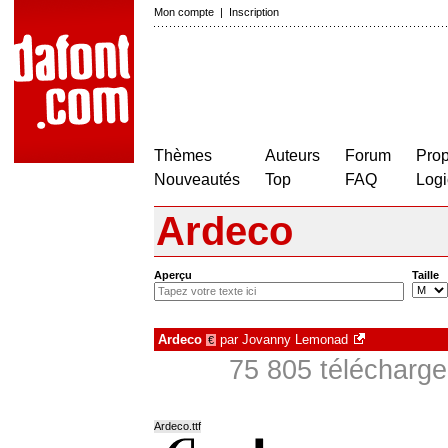
Mon compte
|
Inscription
Thèmes
Auteurs
Forum
Prop
Nouveautés
Top
FAQ
Logi
Ardeco
Aperçu
Taille
Ardeco
par
Jovanny Lemonad
€
75 805 télécharge
Ardeco.ttf