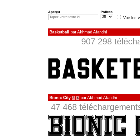
Aperçu
Polices
Voir les v
Basketball
par
Akhmad Afandhi
907 298 téléch
Bionic City
par
Akhmad Afandhi
à
€
47 468 téléchargements