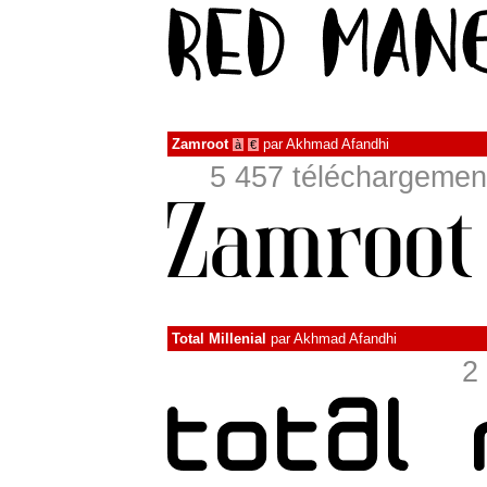
Zamroot
par
Akhmad Afandhi
à
€
5 457 téléchargement
Total Millenial
par
Akhmad Afandhi
2