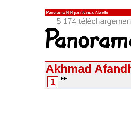
Panorama
par
Akhmad Afandhi
à
€
5 174 téléchargement
Akhmad Afandh
1