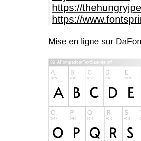
https://thehungryjp
https://www.fontspr
Mise en ligne sur DaFon
02_APompadourTextSample.otf