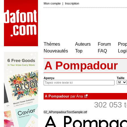
Mon compte
|
Inscription
Thèmes
Auteurs
Forum
Prop
Nouveautés
Top
FAQ
Logi
A Pompadour
Aperçu
Taille
A Pompadour
par
Ana
302 053 t
02_APompadourTextSample.otf