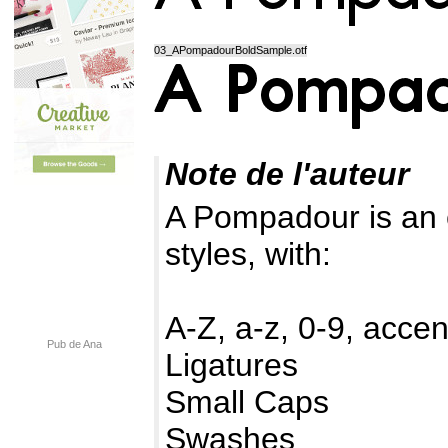
03_APompadourBoldSample.otf
Note de l'auteur
A Pompadour is an el
styles, with:
A-Z, a-z, 0-9, acce
Pub de Ana
Ligatures
Small Caps
Swashes