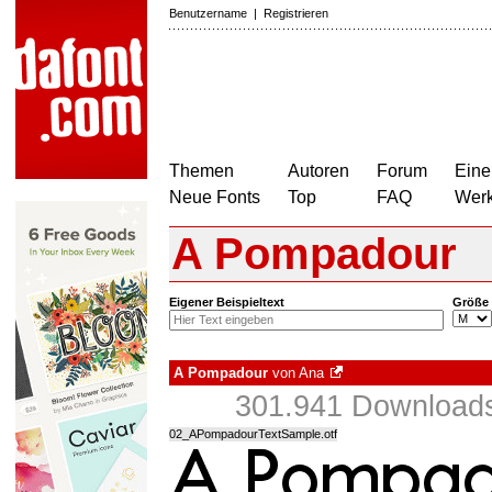
Benutzername
|
Registrieren
Themen
Autoren
Forum
Eine
Neue Fonts
Top
FAQ
Wer
A Pompadour
Eigener Beispieltext
Größe
A Pompadour
von
Ana
301.941 Downloads
02_APompadourTextSample.otf