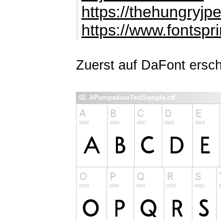
https://thehungryjp
https://www.fontspr
Zuerst auf DaFont ersc
02_APompadourTextSample.otf