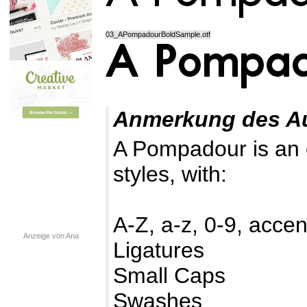
03_APompadourBoldSample.otf
Anmerkung des A
A Pompadour is an el
styles, with:
A-Z, a-z, 0-9, acce
Anzeige von Ana
Ligatures
Small Caps
Swashes