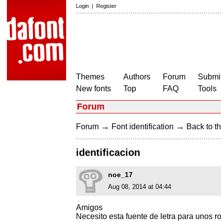
Login
|
Register
Themes
Authors
Forum
Submit
New fonts
Top
FAQ
Tools
Forum
→
→
Forum
Font identification
Back to th
identificacion
noe_17
Aug 08, 2014 at 04:44
Amigos
Necesito esta fuente de letra para unos r