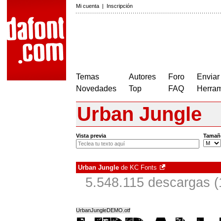
Mi cuenta
|
Inscripción
Temas
Autores
Foro
Enviar
Novedades
Top
FAQ
Herram
Urban Jungle
Vista previa
Tamañ
Urban Jungle
de
KC Fonts
5.548.115 descargas (
UrbanJungleDEMO.otf