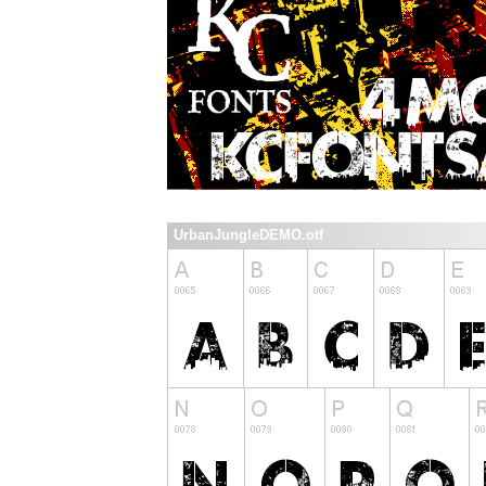
UrbanJungleDEMO.otf