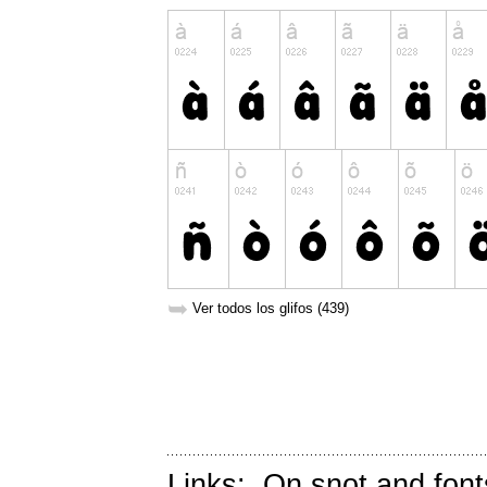
➥
Ver todos los glifos (439)
Links:
On snot and font