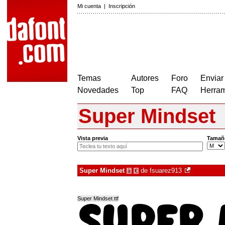
Mi cuenta
|
Inscripción
Temas
Autores
Foro
Enviar
Novedades
Top
FAQ
Herram
Super Mindset
Vista previa
Tamañ
Super Mindset
de
fsuarez913
à
€
Super Mindset.ttf