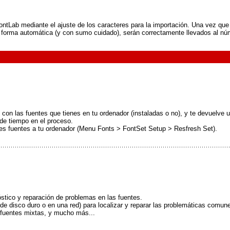
FontLab mediante el ajuste de los caracteres para la importación. Una vez que 
 de forma automática (y con sumo cuidado), serán correctamente llevados al nú
on las fuentes que tienes en tu ordenador (instaladas o no), y te devuelve u
de tiempo en el proceso.
des fuentes a tu ordenador (Menu Fonts > FontSet Setup > Resfresh Set).
stico y reparación de problemas en las fuentes.
de disco duro o en una red) para localizar y reparar las problemáticas comune
e fuentes mixtas, y mucho más...