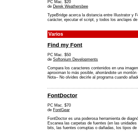
PC Mac. $20
de
Derek Weathersbee
TypeBridge acerca la distancia entre Illustrator y 
carácter, ejecutar el script, y todos los anclajes
Varios
Find my Font
PC Mac. $50
de
Softonium Developments
Compara los caracteres contenidos en una imagen c
aproximan lo más posible, ahorrándote un montón 
Nota-- No olvides decirle al programa cuando aña
FontDoctor
PC Mac. $70
de
FontGear
FontDoctor es una poderosa herramienta de diagnó
Escanea las carpetas de fuentes (en las unidades 
bits, las fuentes corruptas o dañadas, los tipos d