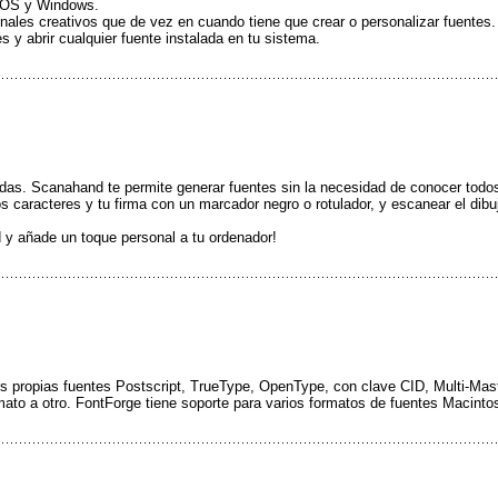
c OS y Windows.
onales creativos que de vez en cuando tiene que crear o personalizar fuentes.
 y abrir cualquier fuente instalada en tu sistema.
das. Scanahand te permite generar fuentes sin la necesidad de conocer todos 
los caracteres y tu firma con un marcador negro o rotulador, y escanear el dib
ad y añade un toque personal a tu ordenador!
 tus propias fuentes Postscript, TrueType, OpenType, con clave CID, Multi-Ma
mato a otro. FontForge tiene soporte para varios formatos de fuentes Macinto