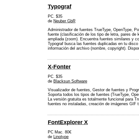
Typograf
PC. $35
de
Neuber GbR
Administrador de fuentes TrueType, OpenType, Post
fuente (clasificación de los tipo de letra, pares de
ampliada (zoom). Encuentra fuentes similares y c
Typograf busca las fuentes duplicadas en tu disco
información del archivo (nombre, copyright). Dispon
X-Fonter
PC. $35
de
Blacksun Software
Visualizador de fuentes, Gestor de fuentes y Prog
Soporta todos los tipos de fuentes (TrueType, Ope
La versión gratuita es totalmente funcional para T
fuentes no instaladas, creación de imágenes GIF tr
FontExplorer X
PC Mac. 80€
de
Linotype