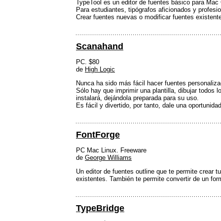
TypeTool es un editor de fuentes básico para Ma
Para estudiantes, tipógrafos aficionados y profesi
Crear fuentes nuevas o modificar fuentes existentes
Scanahand
PC. $80
de
High Logic
Nunca ha sido más fácil hacer fuentes personaliza
Sólo hay que imprimir una plantilla, dibujar todos 
instalará, dejándola preparada para su uso.
Es fácil y divertido, por tanto, dale una oportunid
FontForge
PC Mac Linux. Freeware
de
George Williams
Un editor de fuentes outline que te permite crear
existentes. También te permite convertir de un for
TypeBridge