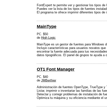
FontExpert te permite ver y gestionar los tipos de
Puedes ver la lista de los tipos de fuentes instal
El programa te ofrece imprimir diferentes tipos de
MainType
PC. $50
de
High Logic
MainType es un gestor de fuentes para Windows de 
Incluye características para usuarios novatos que 
encontrar la fuente adecuada para tus necesidades,
datos tipográficos. El panel de grupos te ayuda a o
OT1 Font Manager
PC. $40
de
JMBerthier
Administración de fuentes OpenType, TrueType y T
Listar, imprimir o inventariar las familias de las f
Detectar y corregir problemas de instalación de fu
Optimiza tu máquina y su eficiencia mediante el u