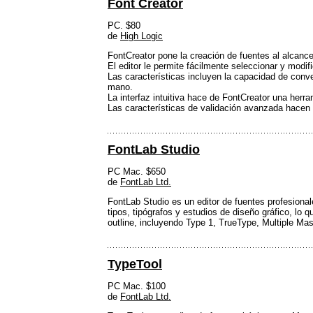
Font Creator
PC. $80
de
High Logic
FontCreator pone la creación de fuentes al alcance
El editor le permite fácilmente seleccionar y modi
Las características incluyen la capacidad de conve
mano.
La interfaz intuitiva hace de FontCreator una her
Las características de validación avanzada hacen 
FontLab Studio
PC Mac. $650
de
FontLab Ltd.
FontLab Studio es un editor de fuentes profesiona
tipos, tipógrafos y estudios de diseño gráfico, lo 
outline, incluyendo Type 1, TrueType, Multiple Ma
TypeTool
PC Mac. $100
de
FontLab Ltd.