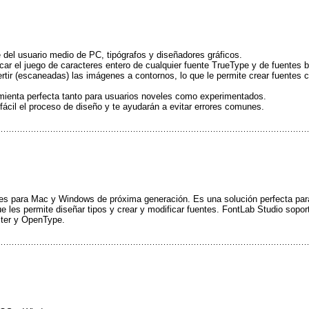
 del usuario medio de PC, tipógrafos y diseñadores gráficos.
ficar el juego de caracteres entero de cualquier fuente TrueType y de fuente
rtir (escaneadas) las imágenes a contornos, lo que le permite crear fuentes 
ramienta perfecta tanto para usuarios noveles como experimentados.
fácil el proceso de diseño y te ayudarán a evitar errores comunes.
les para Mac y Windows de próxima generación. Es una solución perfecta para
que les permite diseñar tipos y crear y modificar fuentes. FontLab Studio sopo
ster y OpenType.