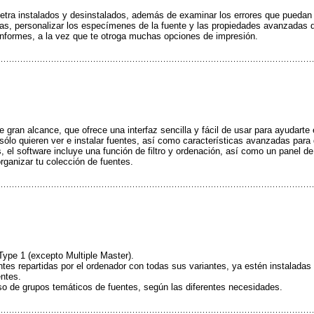
 letra instalados y desinstalados, además de examinar los errores que puedan 
adas, personalizar los especímenes de la fuente y las propiedades avanzadas 
 informes, a la vez que te otroga muchas opciones de impresión.
gran alcance, que ofrece una interfaz sencilla y fácil de usar para ayudarte 
sólo quieren ver e instalar fuentes, así como características avanzadas para d
 el software incluye una función de filtro y ordenación, así como un panel de
rganizar tu colección de fuentes.
ype 1 (excepto Multiple Master).
uentes repartidas por el ordenador con todas sus variantes, ya estén instaladas
entes.
so de grupos temáticos de fuentes, según las diferentes necesidades.