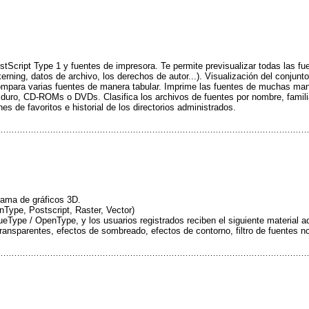
Script Type 1 y fuentes de impresora. Te permite previsualizar todas las fu
 kerning, datos de archivo, los derechos de autor...). Visualización del conjunto
ompara varias fuentes de manera tabular. Imprime las fuentes de muchas mane
 duro, CD-ROMs o DVDs. Clasifica los archivos de fuentes por nombre, familia
es de favoritos e historial de los directorios administrados.
rama de gráficos 3D.
nType, Postscript, Raster, Vector)
rueType / OpenType, y los usuarios registrados reciben el siguiente material a
ansparentes, efectos de sombreado, efectos de contorno, filtro de fuentes no