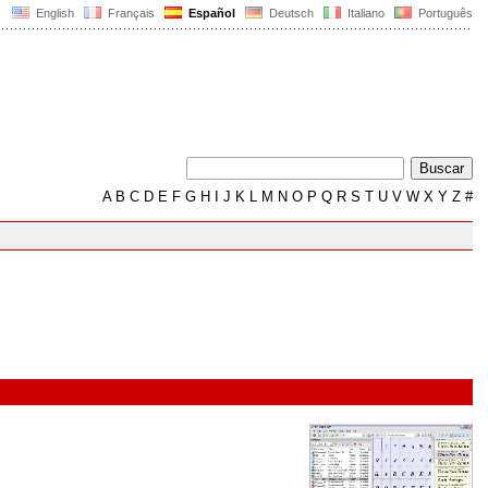
English
Français
Español
Deutsch
Italiano
Português
A
B
C
D
E
F
G
H
I
J
K
L
M
N
O
P
Q
R
S
T
U
V
W
X
Y
Z
#