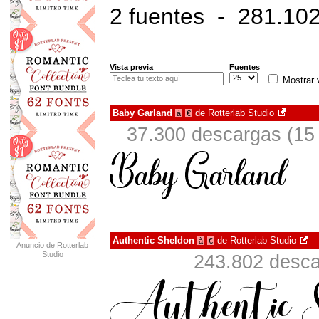
2 fuentes - 281.102
Vista previa
Fuentes
Mostrar 
Baby Garland
de
Rotterlab Studio
à
€
37.300 descargas (15 
Authentic Sheldon
de
Rotterlab Studio
à
€
Anuncio de Rotterlab
Studio
243.802 desc