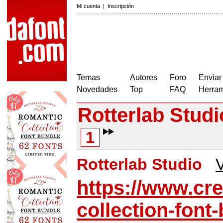
Mi cuenta
|
Inscripción
Temas
Autores
Foro
Enviar
Novedades
Top
FAQ
Herram
Rotterlab Studi
1
Rotterlab Studio
V
https://www.cre
collection-font