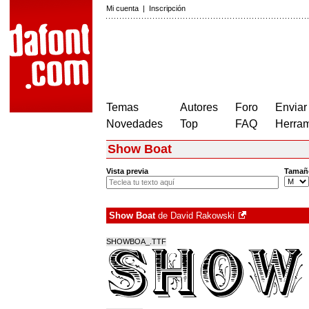
Mi cuenta
|
Inscripción
Temas
Autores
Foro
Enviar
Novedades
Top
FAQ
Herram
Show Boat
Vista previa
Tamañ
Show Boat
de
David Rakowski
SHOWBOA_.TTF