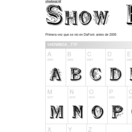
shwboat.ttf
Primera vez que se vio en DaFont: antes de 2005
SHOWBOA_.TTF