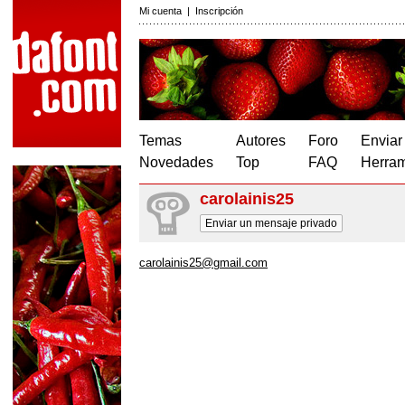
Mi cuenta
|
Inscripción
Temas
Autores
Foro
Enviar
Novedades
Top
FAQ
Herram
carolainis25
Enviar un mensaje privado
carolainis25@gmail.com