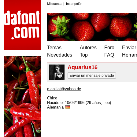
Mi cuenta
|
Inscripción
Temas
Autores
Foro
Enviar
Novedades
Top
FAQ
Herram
Aquarius16
Enviar un mensaje privado
c.caillat@yahoo.de
Chico
Nacido el 10/08/1996 (29 años, Leo)
Alemania