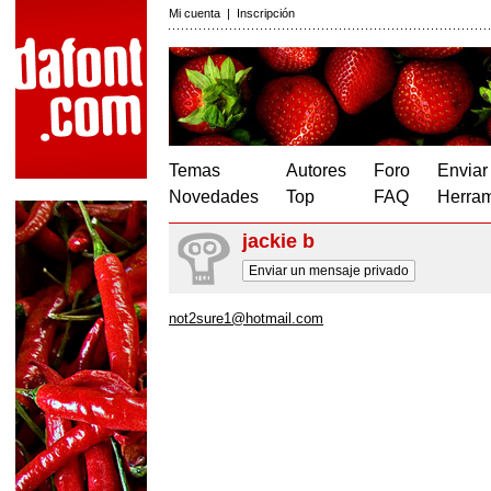
Mi cuenta
|
Inscripción
Temas
Autores
Foro
Enviar
Novedades
Top
FAQ
Herram
jackie b
Enviar un mensaje privado
not2sure1@hotmail.com