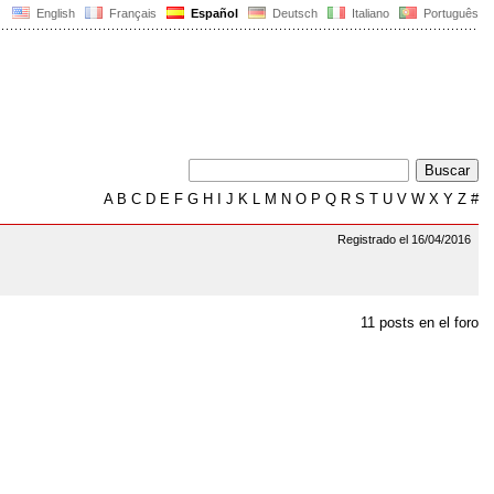
English
Français
Español
Deutsch
Italiano
Português
A
B
C
D
E
F
G
H
I
J
K
L
M
N
O
P
Q
R
S
T
U
V
W
X
Y
Z
#
Registrado el 16/04/2016
11 posts en el foro