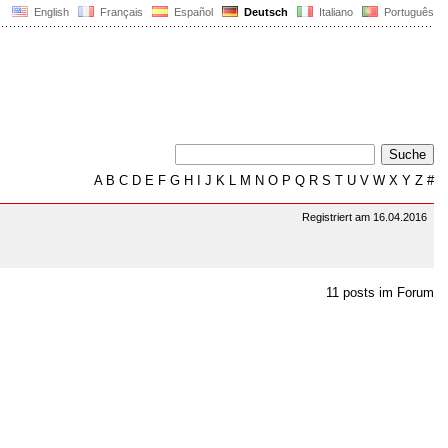
English
Français
Español
Deutsch
Italiano
Português
A
B
C
D
E
F
G
H
I
J
K
L
M
N
O
P
Q
R
S
T
U
V
W
X
Y
Z
#
Registriert am 16.04.2016
11 posts im Forum