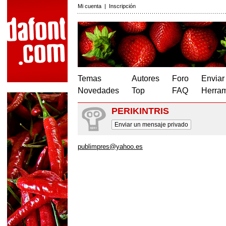
Mi cuenta
|
Inscripción
Temas
Autores
Foro
Enviar
Novedades
Top
FAQ
Herram
PERIKINTRIS
Enviar un mensaje privado
publimpres@yahoo.es