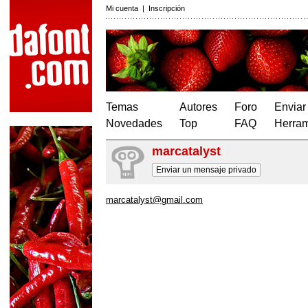
Mi cuenta
|
Inscripción
Temas
Autores
Foro
Enviar
Novedades
Top
FAQ
Herram
marcatalyst
Enviar un mensaje privado
marcatalyst@gmail.com