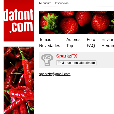
Mi cuenta
|
Inscripción
Temas
Autores
Foro
Enviar
Novedades
Top
FAQ
Herram
SparkzFX
Enviar un mensaje privado
sparkzfx@gmail.com