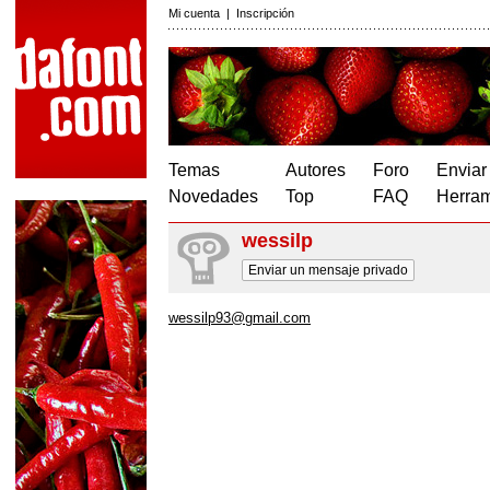
Mi cuenta
|
Inscripción
Temas
Autores
Foro
Enviar
Novedades
Top
FAQ
Herram
wessilp
Enviar un mensaje privado
wessilp93@gmail.com