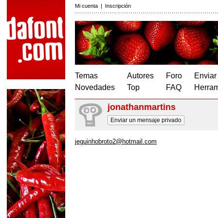
Mi cuenta
|
Inscripción
Temas
Autores
Foro
Enviar
Novedades
Top
FAQ
Herram
jonathanmartins
Enviar un mensaje privado
jeguinhobroto2@hotmail.com