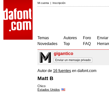
Mi cuenta
|
Inscripción
Temas
Autores
Foro
Enviar
Novedades
Top
FAQ
Herram
gigantico
Enviar un mensaje privado
Autor de
16 fuentes
en dafont.com
Matt B
Chico
Estados Unidos