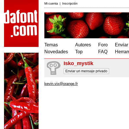
Mi cuenta
|
Inscripción
Temas
Autores
Foro
Enviar
Novedades
Top
FAQ
Herram
Isko_mystik
Enviar un mensaje privado
kevin.vix@orange.fr