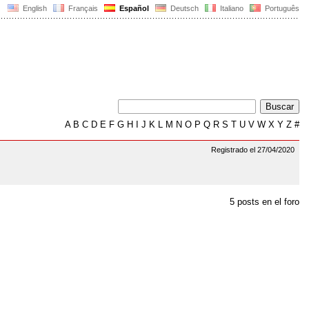
English
Français
Español
Deutsch
Italiano
Português
A
B
C
D
E
F
G
H
I
J
K
L
M
N
O
P
Q
R
S
T
U
V
W
X
Y
Z
#
Registrado el 27/04/2020
5 posts en el foro