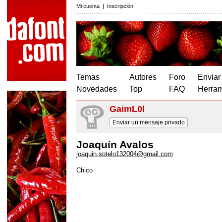
Mi cuenta
|
Inscripción
Temas
Autores
Foro
Enviar
Novedades
Top
FAQ
Herram
GaimL0l
Enviar un mensaje privado
Joaquín Avalos
joaquin.sotelo132004@gmail.com
Chico