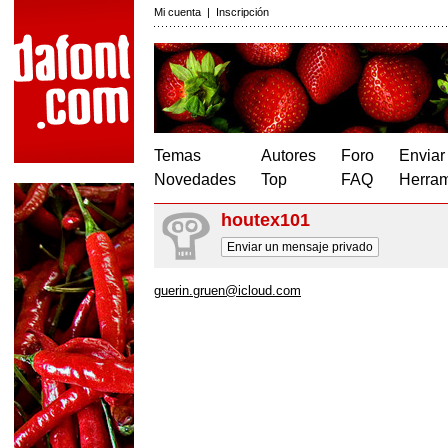
Mi cuenta
|
Inscripción
Temas
Autores
Foro
Enviar
Novedades
Top
FAQ
Herram
houtex101
Enviar un mensaje privado
guerin.gruen@icloud.com