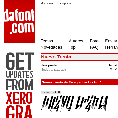
Mi cuenta
|
Inscripción
Temas
Autores
Foro
Enviar
Novedades
Top
FAQ
Herram
Nuevo Trenta
Vista previa
Tamañ
Nuevo Trenta
de
Xerographer Fonts
NuevoTrenta.ttf