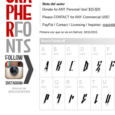
Nota del autor
Donate for ANY Personal Use! $15-$25
Please CONTACT for ANY Commercial USE!
PayPal / Contact / Licensing / Inquiries:
maxinfe
Primera vez que se vio en DaFont: 18/11/2015
NuevoTrenta.ttf
Anuncio de
XEROGRAPHER
FONTS