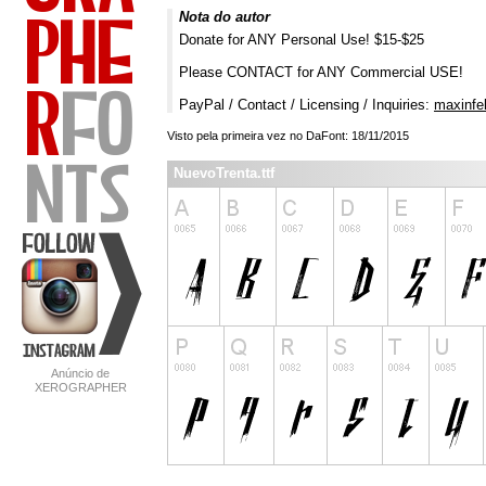
Nota do autor
Donate for ANY Personal Use! $15-$25
Please CONTACT for ANY Commercial USE!
PayPal / Contact / Licensing / Inquiries:
maxinfe
Visto pela primeira vez no DaFont: 18/11/2015
NuevoTrenta.ttf
Anúncio de
XEROGRAPHER
FONTS