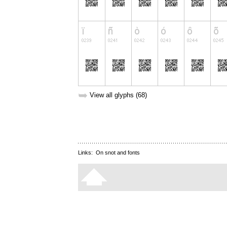
➥
View all glyphs (68)
Links:
On snot and fonts