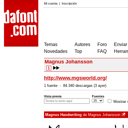
Mi cuenta
|
Inscripción
Temas
Autores
Foro
Enviar
Novedades
Top
FAQ
Herram
Magnus Johansson
1
http://www.mgsworld.org/
1 fuente - 84.340 descargas (3 ayer)
Vista previa
Fuentes
Mostrar 
Magnus Handwriting
de
Magnus Johansson