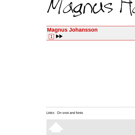
Magnus Johansson
1
Links:
On snot and fonts