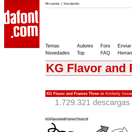
Mi cuenta
|
Inscripción
Temas
Autores
Foro
Enviar
Novedades
Top
FAQ
Herram
KG Flavor and
KG Flavor and Frames Three
de
Kimberly Gesw
1.729.321 descargas 
KGFlavorAndFramesThree.ttf