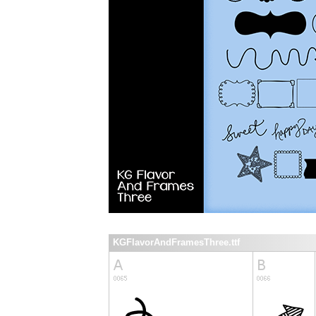
KGFlavorAndFramesThree.ttf