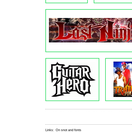
Links:
On snot and fonts